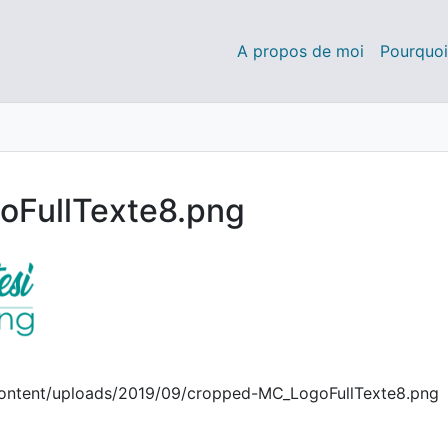
A propos de moi
Pourquoi
tats!
oaching
FullTexte8.png
content/uploads/2019/09/cropped-MC_LogoFullTexte8.png