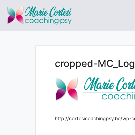
Le coaching orienté résul
Marie Cortesi C
cropped-MC_Logo
http://cortesicoachingpsy.be/wp-