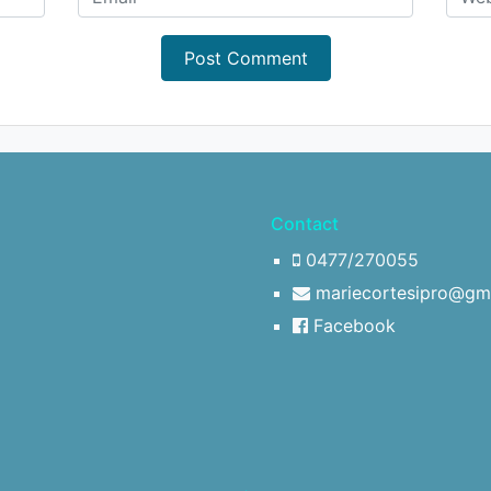
Contact
0477/270055
mariecortesipro@gm
Facebook