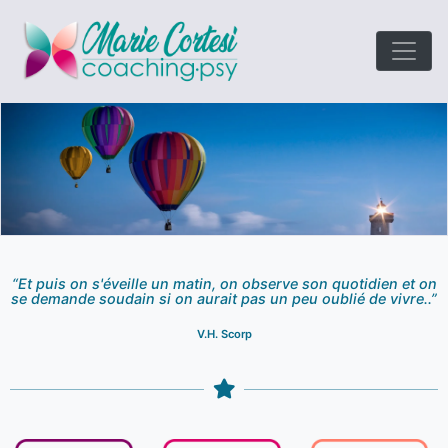
Le coaching
Marie Cort
orienté résultats!
“Et puis on s'éveille un matin, on observe son quotidien et on
se demande soudain si on aurait pas un peu oublié de vivre..”
V.H. Scorp