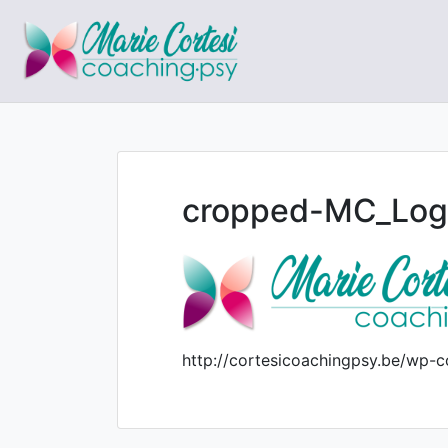
Le coaching orienté résul
Marie Cortesi C
cropped-MC_Logo
http://cortesicoachingpsy.be/wp-