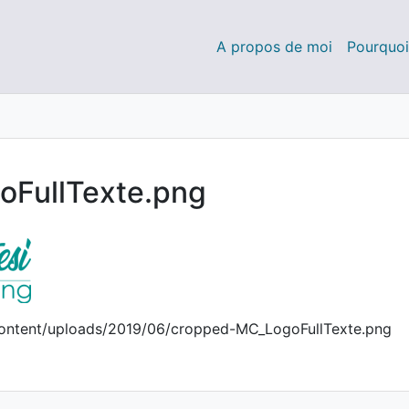
A propos de moi
Pourquoi
tats!
oaching
FullTexte.png
content/uploads/2019/06/cropped-MC_LogoFullTexte.png